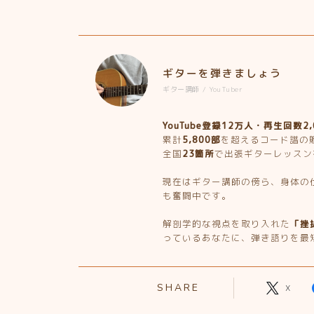
ギターを弾きましょう
ギター講師 / YouTuber
YouTube登録12万人・再生回数2
累計
5,800部
を超えるコード譜の
全国
23箇所
で出張ギターレッスン
現在はギター講師の傍ら、身体の
も奮闘中です。
解剖学的な視点を取り入れた
「挫
っているあなたに、弾き語りを最
SHARE
X