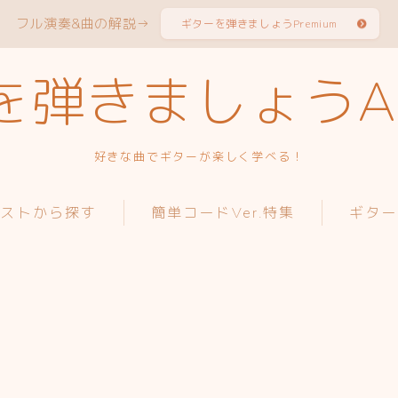
フル演奏&曲の解説→
ギターを弾きましょうPremium
弾きましょうAc
好きな曲でギターが楽しく学べる！
ィストから探す
簡単コードVer.特集
ギター