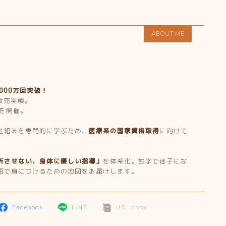
ABOUT ME
,000万回突破！
販売実績。
を開催。
仕組みを専門的に学ぶため、
医療系の国家資格取得
に向けて
折させない、身体に優しい指導」
を体系化。独学で迷子にな
短で身につけるための地図をお届けします。
Facebook
LINE
URL copy