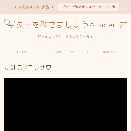
フル演奏&曲の解説→
ギターを弾きましょうPremium
MENU
ギターを弾きましょうAcademy
好きな曲でギターが楽しく学べる！
曲から探す
曲を探す
簡単コードVer.
基礎を学ぶ
アーティストから探す
たばこ /コレサワ
簡単コードVer.特集
ギターを学ぶ
よくある質問