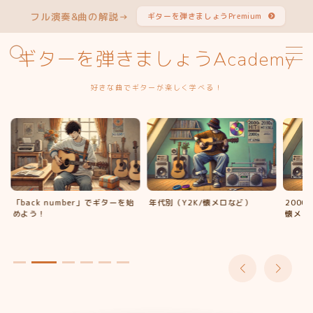
フル演奏&曲の解説→
ギターを弾きましょうPremium
MENU
ギターを弾きましょうAcademy
好きな曲でギターが楽しく学べる！
曲から探す
アーティストから探す
簡単コードVer.特集
「back number」でギターを始
年代別（Y2K/懐メロなど）
200
ギターを学ぶ
めよう！
懐メロ
よくある質問