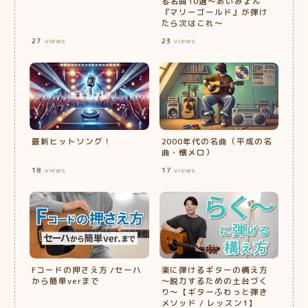
る名曲10選〜あいみょん
『マリーゴールド』が弾け
たら次はこれ〜
27
views
23
views
最新ヒットソング！
2000年代の名曲（平成の名
曲・懐メロ）
18
views
17
views
Fコードの押さえ方 /セーハ
楽に弾けるギターの構え方
から簡単verまで
〜脱力するための土台づく
り〜【ギターふわっと弾き
メソッド / レッスン1】