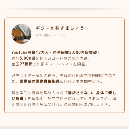
ギターを弾きましょう
ギター講師 / YouTuber
YouTube登録12万人・再生回数2,000万回突破！
累計
5,800部
を超えるコード譜の販売実績。
全国
23箇所
で出張ギターレッスンを開催。
現在はギター講師の傍ら、身体の仕組みを専門的に学ぶた
め、
医療系の国家資格取得
に向けても奮闘中です。
解剖学的な視点を取り入れた
「挫折させない、身体に優し
い指導」
を体系化。独学で迷子になっているあなたに、弾
き語りを最短で身につけるための地図をお届けします。