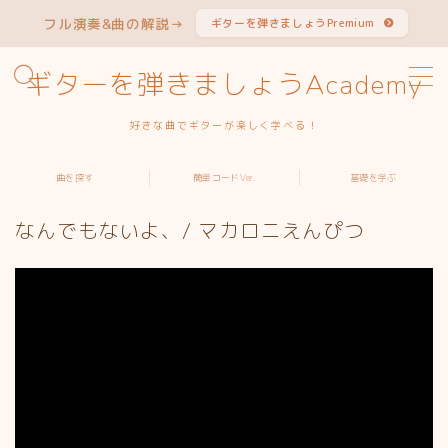
フル演奏&曲の解説→
ギターを弾きましょうPremium
MENU
ギターを弾きましょうAcademy
好きな曲でギターが楽しく学べる！
曲から探す
曲を探す
簡単コードVer.
基礎を学ぶ
アーティストから探す
なんでもないよ、/ マカロニえんぴつ
簡単コードVer.特集
ギターを学ぶ
よくある質問