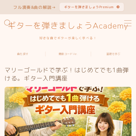
フル演奏&曲の解説→
ギターを弾きましょうPremium
MENU
ギターを弾きましょうAcademy
好きな曲でギターが楽しく学べる！
曲から探す
曲を探す
簡単コードVer.
基礎を学ぶ
アーティストから探す
マリーゴールドで学ぶ！はじめてでも1曲弾
簡単コードVer.特集
ける。ギター入門講座
ギターを学ぶ
よくある質問