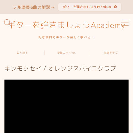
フル演奏&曲の解説→
ギターを弾きましょうPremium
MENU
ギターを弾きましょうAcademy
好きな曲でギターが楽しく学べる！
曲から探す
曲を探す
簡単コードVer.
基礎を学ぶ
アーティストから探す
キンモクセイ / オレンジスパイニクラブ
簡単コードVer.特集
ギターを学ぶ
よくある質問