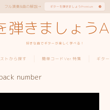
フル演奏&曲の解説→
ギターを弾きましょうPremium
弾きましょうAc
好きな曲でギターが楽しく学べる！
ィストから探す
簡単コードVer.特集
ギター
ck number