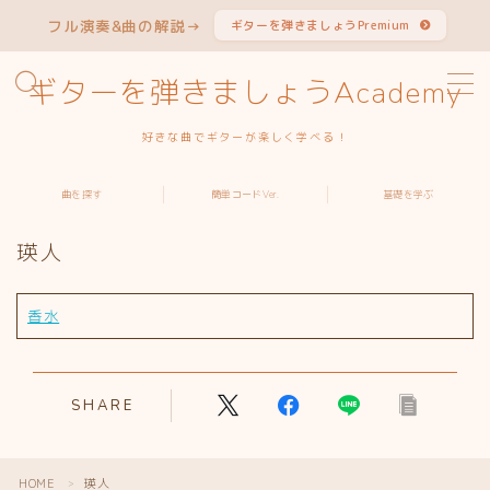
フル演奏&曲の解説→
ギターを弾きましょうPremium
MENU
ギターを弾きましょうAcademy
好きな曲でギターが楽しく学べる！
曲から探す
曲を探す
簡単コードVer.
基礎を学ぶ
アーティストから探す
瑛人
簡単コードVer.特集
香水
ギターを学ぶ
よくある質問
SHARE
HOME
瑛人
＞