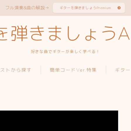
フル演奏&曲の解説→
ギターを弾きましょうPremium
弾きましょうAc
好きな曲でギターが楽しく学べる！
ィストから探す
簡単コードVer.特集
ギター