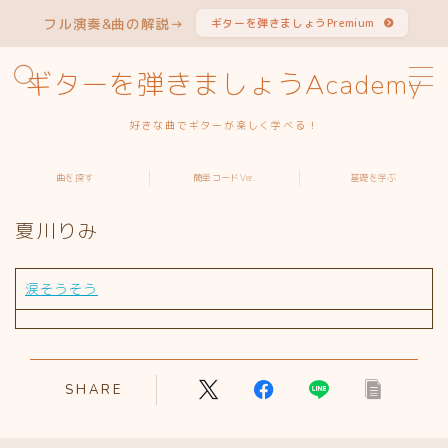
フル演奏&曲の解説→
ギターを弾きましょうPremium
MENU
ギターを弾きましょうAcademy
好きな曲でギターが楽しく学べる！
曲から探す
曲を探す
簡単コードVer.
基礎を学ぶ
アーティストから探す
夏川りみ
簡単コードVer.特集
涙そうそう
ギターを学ぶ
よくある質問
SHARE